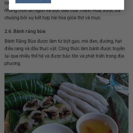
lợn thơm ngon, mềm mại và ngọt ngào. Đây là một trong
những món ăn ngon và độc đáo của Thanh Hóa, được ưa
chuộng bởi sự kết hợp hài hòa giữa thịt và mực.
2.6. Bánh răng bừa
Bánh Răng Bừa được làm từ bột gạo, mè đen, đường, hạt
điều rang và dầu thực vật. Công thức làm bánh được truyền
lại qua nhiều thế hệ và được bảo tồn và phát triển trong địa
phương.