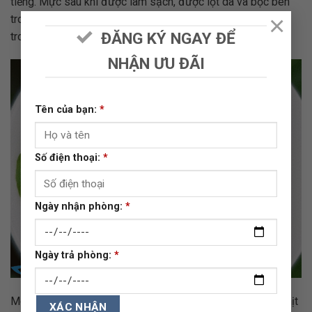
tiếng. Mực sau khi được làm sạch, được lột da và bọc bên
×
trong hỗn hợp thịt, rau và gia vị, sau đó được chiên giòn
ĐĂNG KÝ NGAY ĐỂ
trong dầu nóng.
NHẬN ƯU ĐÃI
Tên của bạn:
*
Số điện thoại:
*
Ngày nhận phòng:
*
Ngày trả phòng:
*
Món ăn này có hương vị đậm đà, cay nhẹ, thịt mực mềm, thịt