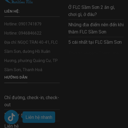
Ở FLC Sầm Sơn 2 ăn gì,
LIÊN HỆ:
chơi gì, ở đâu?
Hotline:
0901741879
Những địa điểm nên đến khi
thăm FLC Sầm Sơn
Hotline:
0946846622
5 cái nhất tại FLC Sầm Sơn
Địa chỉ: NGỌC TRAI 40-41, FLC
Sầm Sơn, đường Hồ Xuân
Thiết Kế Website Thanh Hóa
Hương, phường Quảng Cư, TP
Sầm Sơn, Thanh Hoá
HƯỚNG DẪN
Chỉ đường, check-in, check-
out
Nội quy sử dụng căn hộ
Liên hệ nhanh
Liên hệ