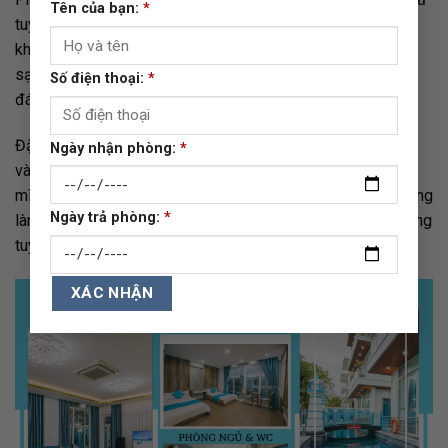
Tên của bạn:
*
tuyệt đối nhằm đảm bảo sự trải nghiệm nghỉ ngơi của du
khách. Nhà tắm được thiết kế thông minh rất gọn gàng và
sạch sẽ, đầy đủ các đồ dùng cá nhân như bàn chải, kem
Số điện thoại:
*
đánh răng, máy sấy,…
Đặc biệt, hầu hết các
biệt thự FLC Sầm Sơn
đều có bể bơi
Ngày nhận phòng:
*
và du khách có thể sử dụng hoàn toàn miễn phí. Cùng hòa
mình vào làn nước trong xanh, tận hưởng bầu không khí trong
Ngày trả phòng:
*
lành và nghe tiếng chim hót ngay tại villa là một điều vô cùng
tuyệt vời.