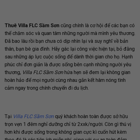
Thuê Villa FLC Sầm Sơn
cũng chính là cơ hội để các bạn có
thể chăm sóc và quan tâm những người mà mình yêu thương.
Đã bao lâu rồi bạn chưa có dịp nhìn lại và suy nghĩ về bản
thân, bạn bè gia đình. Hãy gác lại công việc hiện tại, bỏ đằng
sau những áp lực cuộc sống để dành thời gian cho họ. Hạnh
phúc chỉ đơn giản là được sống bên cạnh những người yêu
thương,
Villa FLC Sầm Sơn
hứa hẹn sẽ đem lại không gian
hoàn hảo để mọi người cùng nhau gắn kết hâm nóng tình
cảm ngay trong chính chuyến đi du lịch.
Tại
Villa FLC Sầm Sơn
quý khách hoàn toàn được sở hữu
trọn vẹn 1 đêm nghỉ dưỡng chỉ từ 2xxk/người. Còn gì thú vị
hơn khi được sống trong không gian cực kì cuốn hút kèm
theo đó là các tiện ích miễn phí, cùng với sự an toàn đảm