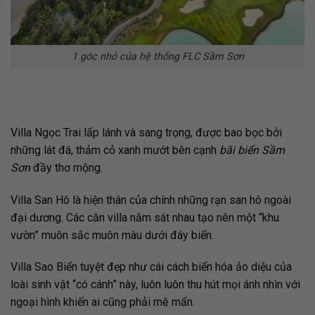
1 góc nhỏ của hệ thống FLC Sầm Sơn
Villa Ngọc Trai lấp lánh và sang trọng, được bao bọc bởi
những lát đá, thảm cỏ xanh mướt bên cạnh
bãi biển Sầm
Sơn
đầy thơ mộng.
Villa San Hô là hiện thân của chính những rạn san hô ngoài
đại dương. Các căn villa nằm sát nhau tạo nên một “khu
vườn” muôn sắc muôn màu dưới đáy biển.
Villa Sao Biển tuyệt đẹp như cái cách biến hóa ảo diệu của
loài sinh vật “có cánh” này, luôn luôn thu hút mọi ánh nhìn với
ngoại hình khiến ai cũng phải mê mẩn.