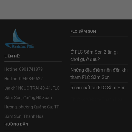
FLC SẦM SƠN
Ở FLC Sầm Sơn 2 ăn gì,
LIÊN HỆ:
chơi gì, ở đâu?
Hotline:
0901741879
Những địa điểm nên đến khi
thăm FLC Sầm Sơn
Hotline:
0946846622
5 cái nhất tại FLC Sầm Sơn
Địa chỉ: NGỌC TRAI 40-41, FLC
Sầm Sơn, đường Hồ Xuân
Thiết Kế Website Thanh Hóa
Hương, phường Quảng Cư, TP
Sầm Sơn, Thanh Hoá
HƯỚNG DẪN